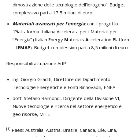
dimostrazione delle tecnologie dell’idrogeno”. Budget
complessivo pari a 17,5 milioni di euro.
Materiali avanzati per l’energia
: con il progetto
“Piattaforma Italiana Accelerata per i Materiali per
l’Energia” (
I
talian
E
nergy
M
aterials
A
cceleration
P
latform
–
IEMAP
). Budget complessivo pari a 8,5 milioni di euro.
Responsabili attuazione AdP
ing. Giorgio Graditi, Direttore del Dipartimento
Tecnologie Energetiche e Fonti Rinnovabili, ENEA
dott. Stefano Raimondi, Dirigente della Divisione VI,
Nuove tecnologie e ricerca nel settore energetico e
geo risorse, MiTE
[1]
Paesi: Australia, Austria, Brasile, Canada, Cile, Cina,