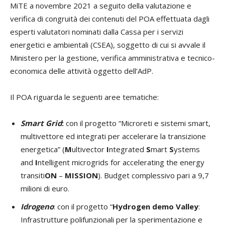
MiTE a novembre 2021 a seguito della valutazione e
verifica di congruità dei contenuti del POA effettuata dagli
esperti valutatori nominati dalla Cassa per i servizi
energetici e ambientali (CSEA), soggetto di cui si avvale il
Ministero per la gestione, verifica amministrativa e tecnico-
economica delle attività oggetto dell’AdP.
Il POA riguarda le seguenti aree tematiche:
Smart Grid
:
con il progetto “Microreti e sistemi smart,
multivettore ed integrati per accelerare la transizione
energetica” (
M
ultivector
I
ntegrated
S
mart
S
ystems
and
I
ntelligent microgrids for accelerating the energy
transiti
ON
–
MISSION
). Budget complessivo pari a 9,7
milioni di euro.
Idrogeno
: con il progetto “
Hydrogen demo Valley
:
Infrastrutture polifunzionali per la sperimentazione e