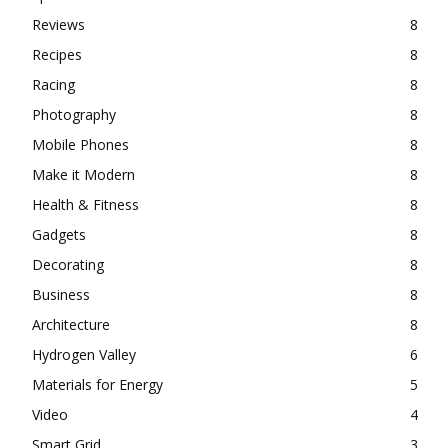
Reviews
8
Recipes
8
Racing
8
Photography
8
Mobile Phones
8
Make it Modern
8
Health & Fitness
8
Gadgets
8
Decorating
8
Business
8
Architecture
8
Hydrogen Valley
6
Materials for Energy
5
Video
4
Smart Grid
3