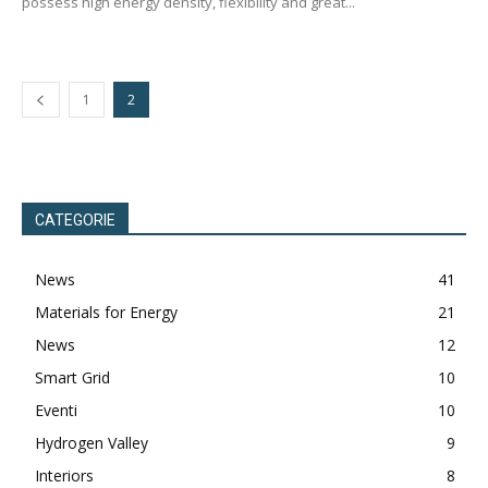
possess high energy density, flexibility and great...
1
2
CATEGORIE
News
41
Materials for Energy
21
News
12
Smart Grid
10
Eventi
10
Hydrogen Valley
9
Interiors
8